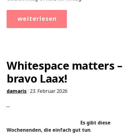
[Read
about
more…]
Barrierefreiheit
–
in
einer
Sekunde
zum
Whitespace matters –
Selbstversuch
bravo Laax!
damaris
·
23. Februar 2026
Es gibt diese
Wochenenden, die einfach gut tun
.