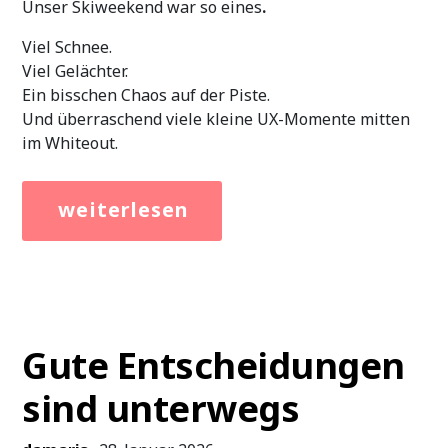
Unser Skiweekend war so eines
.
Viel Schnee.
Viel Gelächter.
Ein bisschen Chaos auf der Piste.
Und überraschend viele kleine UX-Momente mitten
im Whiteout.
[Read
about
more…]
Whitespace
matters
–
bravo
Laax!
Gute Entscheidungen
sind unterwegs