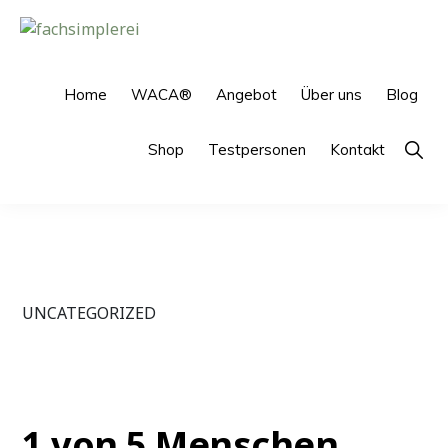
Skip
Skip
to
to
FACHSIMPLEREI
primary
main
navigation
content
Home
WACA®
Angebot
Über uns
Blog
Show
Shop
Testpersonen
Kontakt
Searc
UNCATEGORIZED
1 von 5 Menschen