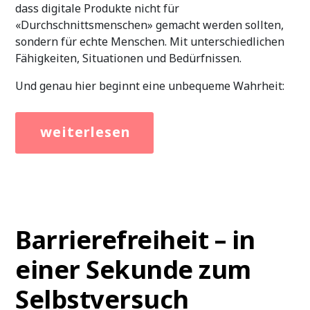
dass digitale Produkte nicht für
«Durchschnittsmenschen» gemacht werden sollten,
sondern für echte Menschen. Mit unterschiedlichen
Fähigkeiten, Situationen und Bedürfnissen.
Und genau hier beginnt eine unbequeme Wahrheit:
[Read
about
more…]
1
von
5
Menschen
kann
deine
Barrierefreiheit – in
Website
nicht
einer Sekunde zum
so
nutzen,
Selbstversuch
wie