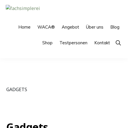
Skip
Skip
to
to
FACHSIMPLEREI
primary
main
navigation
content
Home
WACA®
Angebot
Über uns
Blog
Show
Shop
Testpersonen
Kontakt
Searc
GADGETS
Gadgets